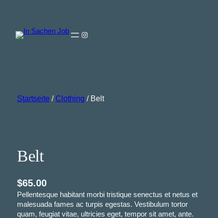
Zum
Inhalt
springen
Instagram
Startseite
/
Clothing
/ Belt
Belt
$
65.00
Pellentesque habitant morbi tristique senectus et netus et
malesuada fames ac turpis egestas. Vestibulum tortor
quam, feugiat vitae, ultricies eget, tempor sit amet, ante.