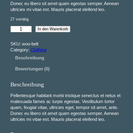
Donec eu libero sit amet quam egestas semper. Aenean
ultricies mi vitae est. Mauris placerat eleifend leo.
27 vorrätig
B
In den Warenkorb
e
l
SKU:
woo-belt
t
Category:
Clothing
M
Beschreibung
e
n
Bewertungen (0)
g
e
Beschreibung
Pellentesque habitant morbi tristique senectus et netus et
malesuada fames ac turpis egestas. Vestibulum tortor
quam, feugiat vitae, ultricies eget, tempor sit amet, ante.
Donec eu libero sit amet quam egestas semper. Aenean
ultricies mi vitae est. Mauris placerat eleifend leo.