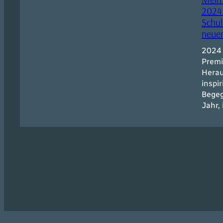
2024
Schul
neue
2024 
Premi
Herau
inspi
Begeg
Jahr,