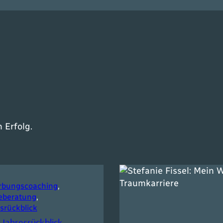
 Erfolg.
rbungscoaching
, 
eberatung
, 
srückblick
Jahresrückblick